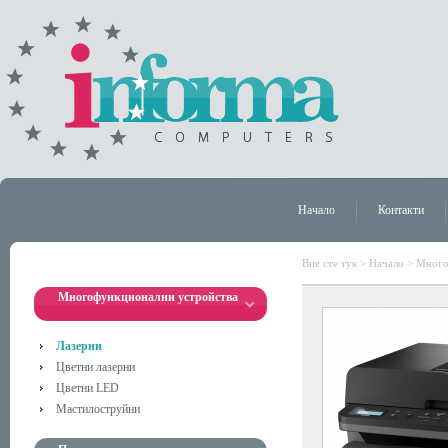
Начало
Контакти
Вие сте тук >
Начало
>
Много
Многофункционални устройства
Лазерни
Цветни лазерни
Цветни LED
Мастилоструйни