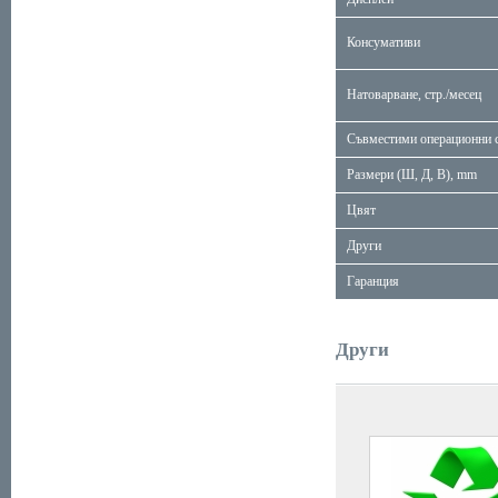
Консумативи
Натоварване, стр./месец
Съвместими операционни 
Размери (Ш, Д, В), mm
Цвят
Други
Гаранция
Други