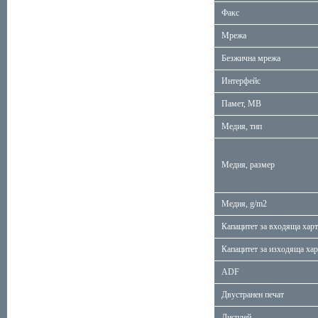
Факс
Мрежа
Безжична мрежа
Интерфейс
Памет, MB
Медия, тип
Медия, размер
Медия, g/m2
Капацитет за входяща хар
Капацитет за изходяща ха
ADF
Двустранен печат
Дисплей