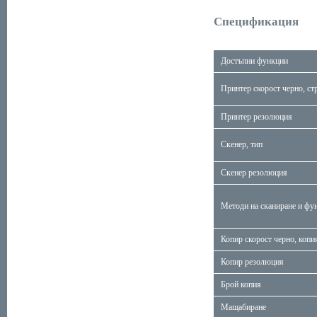
Спецификация
Достъпни функции
Принтер скорост черно, ст
Принтер резолюция
Скенер, тип
Скенер резолюция
Методи на сканиране и фу
Копир скорост черно, копи
Копир резолюция
Брой копия
Мащабиране