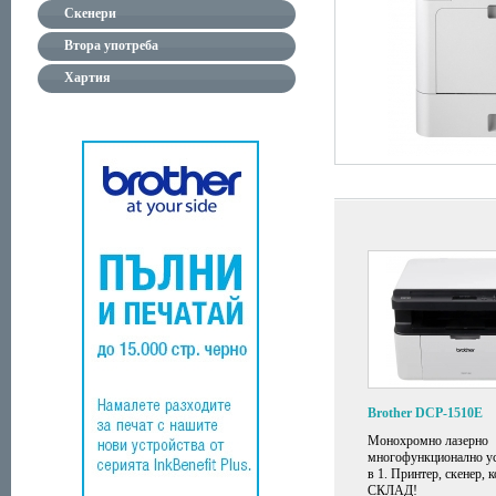
Скенери
Втора употреба
Хартия
Brother DCP-1510E
Монохромно лазерно
многофункционално ус
в 1. Принтер, скенер, 
СКЛАД!