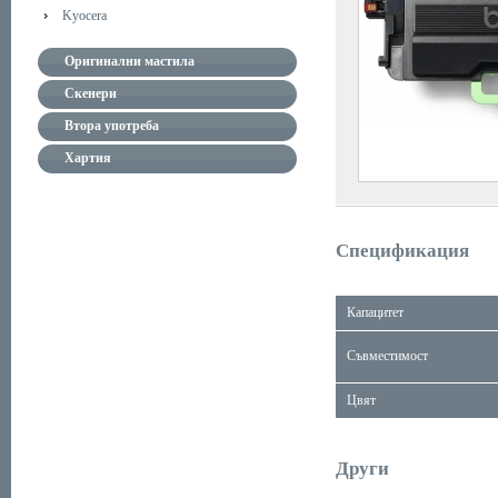
Kyocera
Оригинални мастила
Скенери
Втора употреба
Хартия
Спецификация
Капацитет
Съвместимост
Цвят
Други