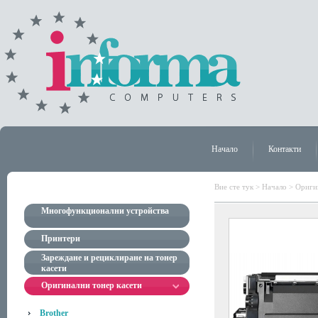
Начало
Контакти
Вие сте тук >
Начало
>
Ориги
Многофункционални устройства
Принтери
Зареждане и рециклиране на тонер
касети
Оригинални тонер касети
Brother