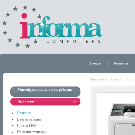
Начало
Контакти
Вие сте тук >
Начало
>
Принт
Многофункционални устройства
Принтери
Лазерни
Цветни лазерни
Цветни LED
Етикетни принтери