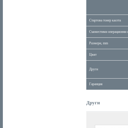
Стартова тонер касета
Съвместими операционни 
Размери, mm
Цвят
Други
Гаранция
Други