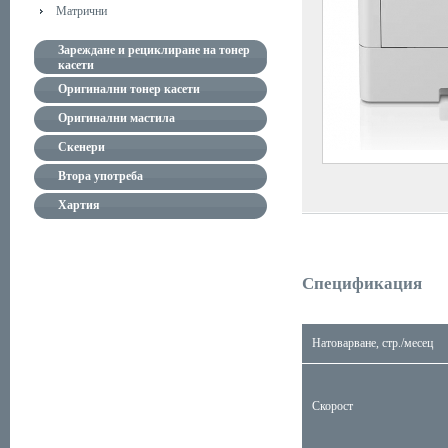
Матрични
Зареждане и рециклиране на тонер
касети
Оригинални тонер касети
Оригинални мастила
Скенери
Втора употреба
Хартия
Спецификация
Натоварване, стр./месец
Скорост