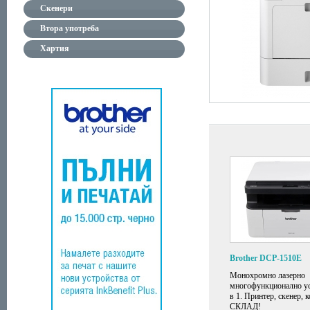
Скенери
Втора употреба
Хартия
Brother DCP-1510E
Монохромно лазерно
многофункционално ус
в 1. Принтер, скенер, 
СКЛАД!