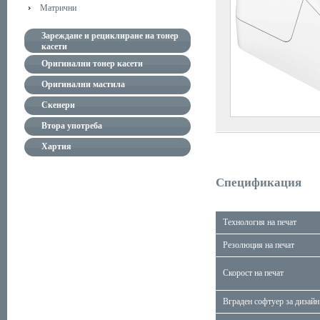
Матрични
Зареждане и рециклиране на тонер
касети
Оригинални тонер касети
Оригинални мастила
Скенери
Втора употреба
Хартия
Спецификация
Технология на печат
Резолюция на печат
Скорост на печат
Вграден софтуер за дизайн