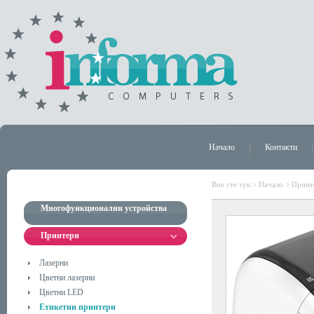
Начало
Контакти
Вие сте тук >
Начало
>
Принт
Многофункционални устройства
Принтери
Лазерни
Цветни лазерни
Цветни LED
Етикетни принтери