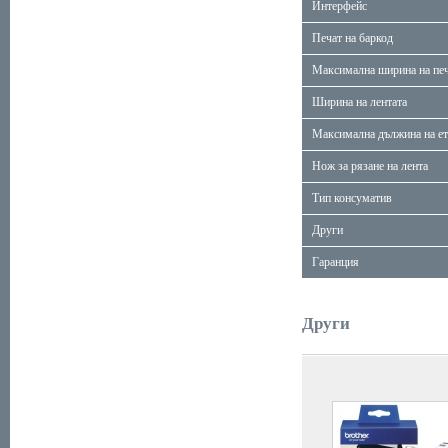
Интерфейс
Печат на баркод
Максимална ширина на пе
Ширина на лентата
Максимална дължина на ет
Нож за рязане на лента
Тип консуматив
Други
Гаранция
Други