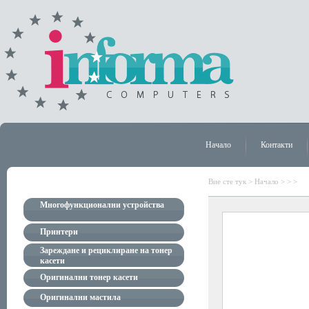
Начало
Контакти
Вие сте тук >
Начало
>
>
>
Многофункционални устройства
Принтери
Зареждане и рециклиране на тонер
касети
Оригинални тонер касети
Оригинални мастила